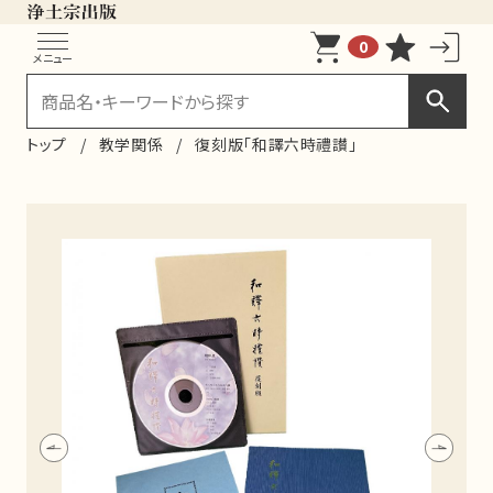
0
メニュー
トップ
教学関係
復刻版「和譯六時禮讃」