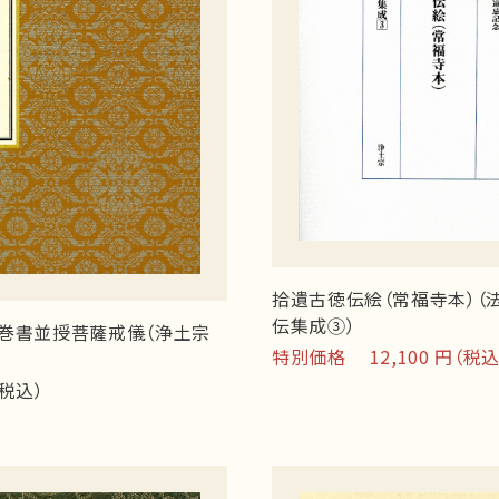
拾遺古徳伝絵（常福寺本）（
伝集成③）
巻書並授菩薩戒儀（浄土宗
特別価格 12,100 円（税込
（税込）