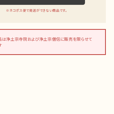
※ネコポス便で発送ができない商品です。
品は浄土宗寺院および浄土宗僧侶に販売を限らせて
す