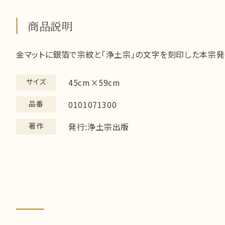
商品説明
金マットに銀箔で宗紋と「浄土宗」の文字を刻印した本宗発
サイズ
45cm×59cm
品番
0101071300
著作
発行:浄土宗出版