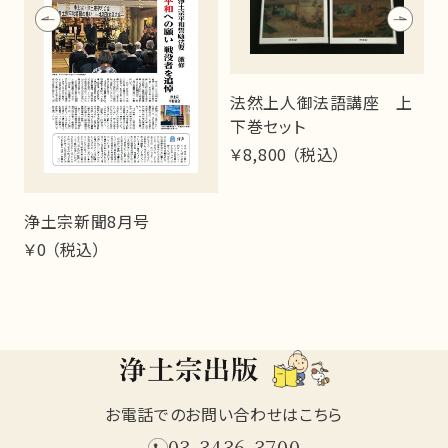
）
法然上人御法語講座 上
下巻セット
￥8,800 （税込）
￥
浄土宗新聞8月号
￥0 （税込）
お電話でのお問い合わせはこちら
03-3436-3700