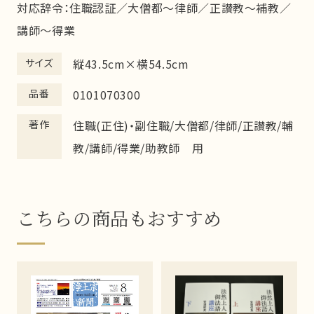
対応辞令：住職認証／大僧都～律師／正讃教～補教／
講師～得業
サイズ
縦43.5cm×横54.5cm
品番
0101070300
著作
住職(正住)・副住職/大僧都/律師/正讃教/輔
教/講師/得業/助教師 用
こちらの商品もおすすめ